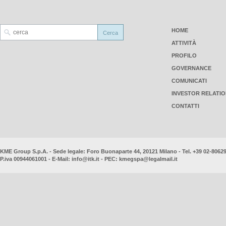
HOME
ATTIVITÀ
PROFILO
GOVERNANCE
COMUNICATI
INVESTOR RELATI
CONTATTI
KME Group S.p.A. - Sede legale: Foro Buonaparte 44, 20121 Milano - Tel. +39 02-8062
P.iva 00944061001 - E-Mail:
info@itk.it
- PEC:
kmegspa@legalmail.it