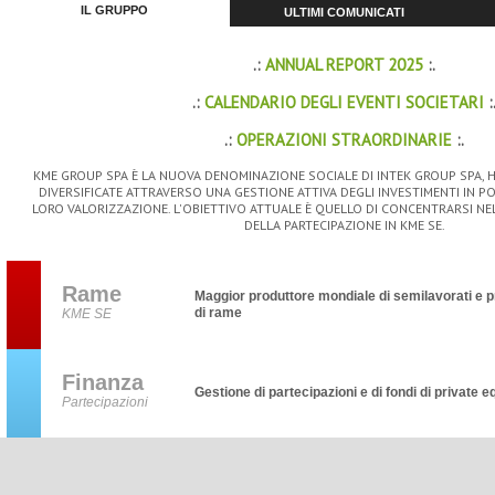
IL GRUPPO
ULTIMI COMUNICATI
.:
ANNUAL REPORT 2025
:.
.:
CALENDARIO DEGLI EVENTI SOCIETARI
:
.:
OPERAZIONI STRAORDINARIE
:.
KME GROUP SPA È LA NUOVA DENOMINAZIONE SOCIALE DI INTEK GROUP SPA, H
DIVERSIFICATE ATTRAVERSO UNA GESTIONE ATTIVA DEGLI INVESTIMENTI IN 
LORO VALORIZZAZIONE. L'OBIETTIVO ATTUALE È QUELLO DI CONCENTRARSI NE
DELLA PARTECIPAZIONE IN KME SE.
Rame
Maggior produttore mondiale di semilavorati e pr
di rame
KME SE
Finanza
Gestione di partecipazioni e di fondi di private e
Partecipazioni