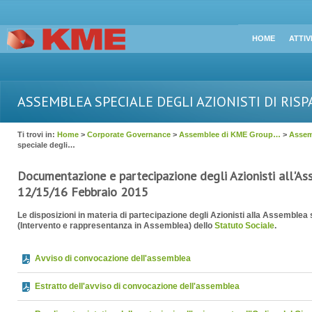
HOME
ATTIV
ASSEMBLEA SPECIALE DEGLI AZIONISTI DI RISP
Ti trovi in:
Home
>
Corporate Governance
>
Assemblee di KME Group…
>
Assem
FEBBRAIO 2016
speciale degli…
Documentazione e partecipazione degli Azionisti all'As
12/15/16 Febbraio 2015
Le disposizioni in materia di partecipazione degli Azionisti alla Assemblea s
(Intervento e rappresentanza in Assemblea) dello
Statuto Sociale
.
Avviso di convocazione dell'assemblea
Estratto dell'avviso di convocazione dell'assemblea