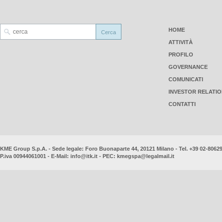
HOME
ATTIVITÀ
PROFILO
GOVERNANCE
COMUNICATI
INVESTOR RELATI
CONTATTI
KME Group S.p.A. - Sede legale: Foro Buonaparte 44, 20121 Milano - Tel. +39 02-8062
P.iva 00944061001 - E-Mail:
info@itk.it
- PEC:
kmegspa@legalmail.it