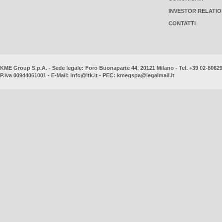
INVESTOR RELATI
CONTATTI
KME Group S.p.A. - Sede legale: Foro Buonaparte 44, 20121 Milano - Tel. +39 02-8062
P.iva 00944061001 - E-Mail:
info@itk.it
- PEC:
kmegspa@legalmail.it