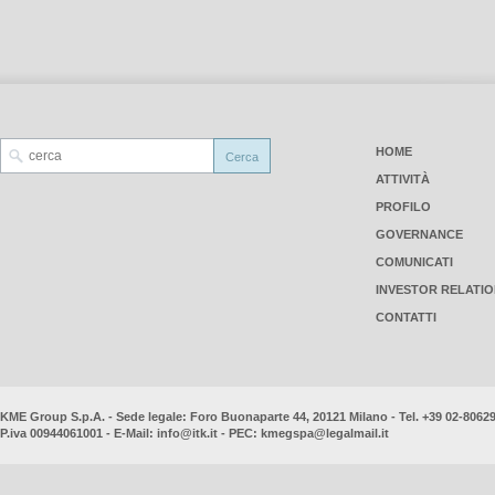
HOME
ATTIVITÀ
PROFILO
GOVERNANCE
COMUNICATI
INVESTOR RELATI
CONTATTI
KME Group S.p.A. - Sede legale: Foro Buonaparte 44, 20121 Milano - Tel. +39 02-8062
P.iva 00944061001 - E-Mail:
info@itk.it
- PEC:
kmegspa@legalmail.it