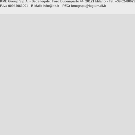
KME Group S.p.A. - Sede legale: Foro Buonaparte 44, 20121 Milano - Tel. +39 02-8062
P.iva 00944061001 - E-Mail:
info@itk.it
- PEC:
kmegspa@legalmail.it