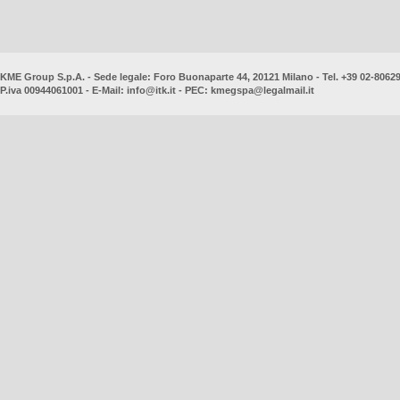
KME Group S.p.A. - Sede legale: Foro Buonaparte 44, 20121 Milano - Tel. +39 02-8062
P.iva 00944061001 - E-Mail:
info@itk.it
- PEC:
kmegspa@legalmail.it