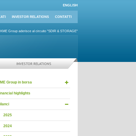
ENGLISH
ATI
INVESTOR RELATIONS
CONTATTI
KME Group aderisce al circuito "SDIR & STORAGE"
INVESTOR RELATIONS
ME Group in borsa
inancial highlights
ilanci
2025
2024