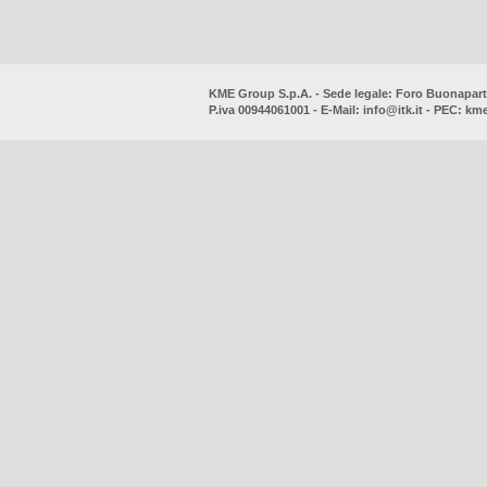
KME Group S.p.A. - Sede legale: Foro Buonaparte
P.iva 00944061001 - E-Mail:
info@itk.it
- PEC:
kme