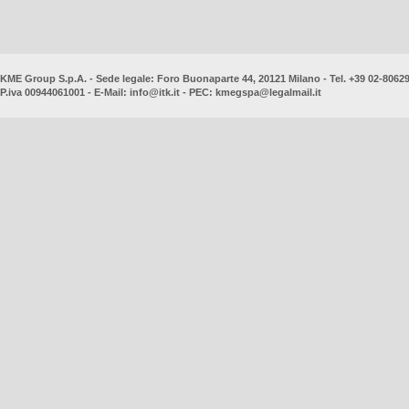
KME Group S.p.A. - Sede legale: Foro Buonaparte 44, 20121 Milano - Tel. +39 02-8062
P.iva 00944061001 - E-Mail:
info@itk.it
- PEC:
kmegspa@legalmail.it