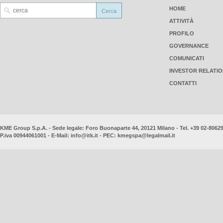
HOME
ATTIVITÀ
PROFILO
GOVERNANCE
COMUNICATI
INVESTOR RELATI
CONTATTI
KME Group S.p.A. - Sede legale: Foro Buonaparte 44, 20121 Milano - Tel. +39 02-8062
P.iva 00944061001 - E-Mail:
info@itk.it
- PEC:
kmegspa@legalmail.it